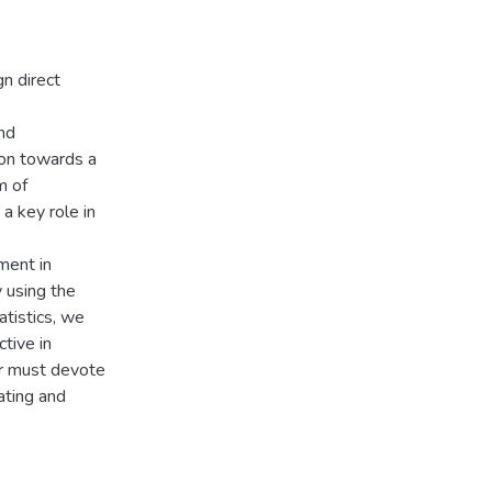
gn direct
and
tion towards a
m of
 a key role in
ment in
 using the
atistics, we
ctive in
er must devote
ating and