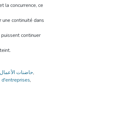
t la concurrence, ce
ir une continuité dans
s puissent continuer
eint.
حاضنات الأعمال،
,
 d'entreprises
,