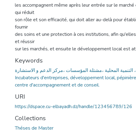
les accompagnent même après leur entrée sur le marché e
qui réduit
son rôle et son efficacité, qui doit aller au-delà pour établ
fournir
des soins et une protection à ces institutions, afin qu'elle
et réussir
sur les marchés, et ensuite le développement local est att
Keywords
 التنمية المحلية ،مشتلة المؤسسات ،مركز الدعم و الاستشارة
Incubateurs d'entreprises
,
développement local
,
pépinière
centre d'accompagnement et de conseil.
URI
https://dspace.cu-elbayadh.dz/handle/123456789/126
Collections
Théses de Master