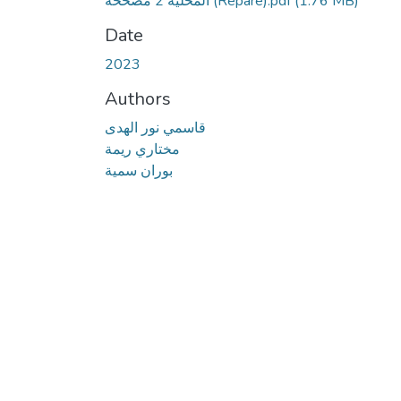
المحلية 2 مصححة (Réparé).pdf
(1.76 MB)
Date
2023
Authors
قاسمي نور الهدى
مختاري ريمة
بوران سمية