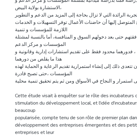
راسة قمنا بدراسة ميدانية بمشتلة المؤسسات و مركز الدعم و
الاستشارة بولاية البيض،
تجربة الرائدة التي لا تزال بحاجة إلى المزيد من الدعم و التطوير
ج المتوصل إليها أن حاضنات الأعمال توفر التسهيلات و الخدمات
اللازمة للمؤسسات و تنمية
افقتهم حتى بعد دخولهم السوق و المنافسة، أما بالنسبة لمشتلة
المؤسسات و مركز الدعم
، فدورهما محدود فقط على تقديم استشارات إدارية وقانونية و
هذا ما يقلص من دورهما
ن تتعدى ذلك إلى إنشاء استمرارية تقديم الرعاية و الحماية لهذه
المؤسسات ،حتى تصبح قادرة
 استمرار و النجاح في الأسواق ومن ثم يتم تحقيق تنمية محلية
Cette étude visait à enquêter sur le rôle des incubateurs 
stimulation du développement local, et l'idée d'incubateur
beaucoup
popularisée, compte tenu de son rôle de premier plan dans
développement des entreprises émergentes et des peti
entreprises et leur