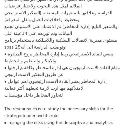
الملائم لمثل هذه البحوث ولاختبار فرضيات
الدراسة وعلاقتها بالمتغيرات المستقلة (التفكير الاستراتيجي
وتخطيط واخلاقيات العمل ونقل المعرفة)
والمتغير التابع (إدارة المخاطر) تم الاعتماد على الاستبيان لجمع
البيانات وتم توزيعه على 34عينة على
مستوى مديرية الاتصالات السلكية واللاسلكية باستخدام برنامج
spss 25وتوصلت الدراسة الى أنه:
• ينبغي للقائد الاستراتيجي ربط إدارة المخاطر بروح المبادرة
والابتكار والتنظيم والتخطيط
• مهام القادة الاست ارتيجيون هي إدارة المخاطر بكافة م ارحلها
عن طريق التفكير الاست ارتيجي
• إدارة المخاطر يعتبر القادة الاست ارتيجيون اهم عوامل
لامتلاكهم مها ارت لازمة تجعلهم أكثر فعالية
لتجاوز المخاطر داخل مؤسسات
The researeauch is to study the necessary skills for the
strategic leader and its role
in manging the risks using the descriptive and analytical