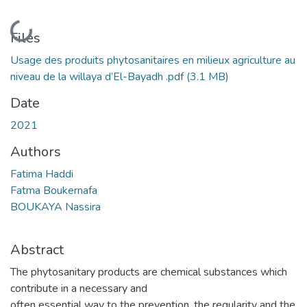
Loading...
Files
Usage des produits phytosanitaires en milieux agriculture au
niveau de la willaya d’El-Bayadh .pdf
(3.1 MB)
Date
2021
Authors
Fatima Haddi
Fatma Boukernafa
BOUKAYA Nassira
Abstract
The phytosanitary products are chemical substances which
contribute in a necessary and
often essential way to the prevention, the regularity and the