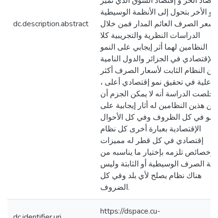
إقتصاد الحر و إقتصاد السوق الذي تميز
هو الأخر بتحول إلى الأنظمة الوسيطية
سعر الصرف العائم المدار فمن خلال
dc.description.abstract
الدراسات النظرية والتجريبية كلا
النظامين لهما أثر إيجابي على النمو
الإقتصادي في الجزائر والدول النامية
كن النظام الثابت لأسعار الصرف أكثر
فاعلية في تحقيق نمو إقتصادي أعلى ،
 خلصت الدراسة أنه لا يمكن الجزم أن
من هذين النظامين له أثار إيجابية على
لنمو في كل الظروف وفي كل الأحوال
الإقتصادية بعبارة أخرى كل نظام
إقتصادي في كل قطر له مميزات
وخصائص تلزمه بإختيار ما يناسبه من
مة الصرف الوسيطية أو الثابتة وليس
هناك نظام يصلح لأي بلد وفي كل
الضروف.
https://dspace.cu-
dc.identifier.uri