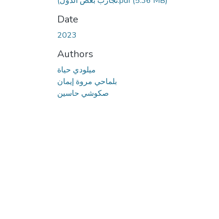
تجارب بعض الدول).pdf
(5.36 MB)
Date
2023
Authors
ميلودي حياة
بلماحي مروة إيمان
صكوشي حاسين