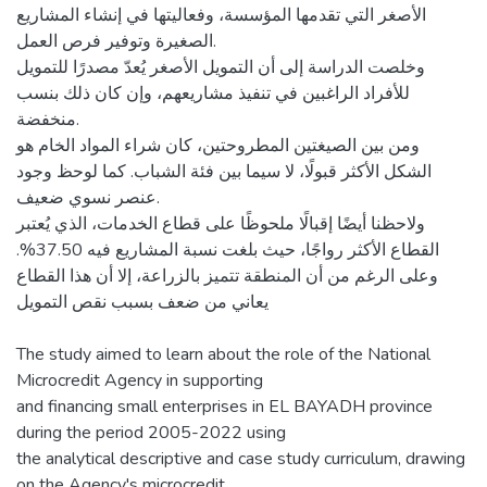
الأصغر التي تقدمها المؤسسة، وفعاليتها في إنشاء المشاريع
الصغيرة وتوفير فرص العمل.
وخلصت الدراسة إلى أن التمويل الأصغر يُعدّ مصدرًا للتمويل
للأفراد الراغبين في تنفيذ مشاريعهم، وإن كان ذلك بنسب
منخفضة.
ومن بين الصيغتين المطروحتين، كان شراء المواد الخام هو
الشكل الأكثر قبولًا، لا سيما بين فئة الشباب. كما لوحظ وجود
عنصر نسوي ضعيف.
ولاحظنا أيضًا إقبالًا ملحوظًا على قطاع الخدمات، الذي يُعتبر
القطاع الأكثر رواجًا، حيث بلغت نسبة المشاريع فيه 37.50%.
وعلى الرغم من أن المنطقة تتميز بالزراعة، إلا أن هذا القطاع
يعاني من ضعف بسبب نقص التمويل
The study aimed to learn about the role of the National
Microcredit Agency in supporting
and financing small enterprises in EL BAYADH province
during the period 2005-2022 using
the analytical descriptive and case study curriculum, drawing
on the Agency's microcredit