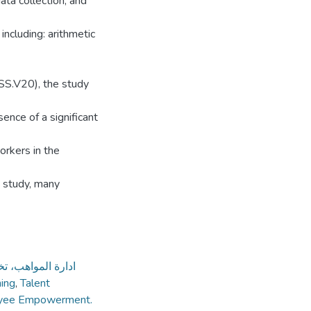
ata collection, and
ncluding: arithmetic
PSS.V20), the study
ence of a significant
rkers in the
e study, many
ادارة المواهب، ت
ning
,
Talent
yee Empowerment.