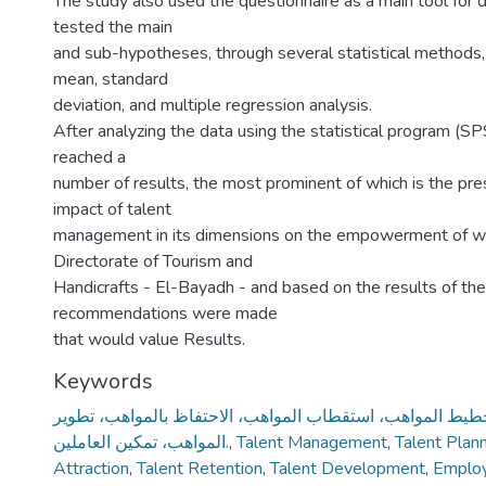
The study also used the questionnaire as a main tool for d
tested the main
and sub-hypotheses, through several statistical methods, i
mean, standard
deviation, and multiple regression analysis.
After analyzing the data using the statistical program (S
reached a
number of results, the most prominent of which is the pres
impact of talent
management in its dimensions on the empowerment of wo
Directorate of Tourism and
Handicrafts - El-Bayadh - and based on the results of th
recommendations were made
that would value Results.
Keywords
خطيط المواهب، استقطاب المواهب، الاحتفاظ بالمواهب، تطوير
المواهب، تمكين العاملين.
,
Talent Management
,
Talent Plan
Attraction
,
Talent Retention
,
Talent Development
,
Emplo