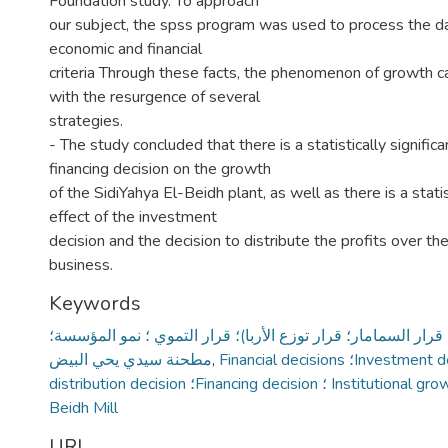
Foundation study. To approach
our subject, the spss program was used to process the data
economic and financial
criteria Through these facts, the phenomenon of growth 
with the resurgence of several
strategies.
- The study concluded that there is a statistically significa
financing decision on the growth
of the SidiYahya El-Beidh plant, as well as there is a statis
effect of the investment
decision and the decision to distribute the profits over th
business.
Keywords
 قرار السمامار؛ قرار توزع الأربا)؛ قرار التموي ؛ نمو المؤسسة؛
مطحنة سيدي يحي البيض
,
Financial decisions ؛Investment decision ؛Dividend
distribution decision ؛Financing decision ؛ Institutional growth ؛SidiYahya El
Beidh Mill
URI