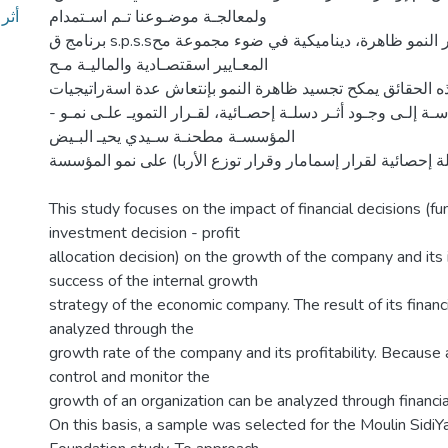
ولمعالجـة موضـوعنا تـم اسـتمدام
برنامج ق s.p.s.sلمعالجة البيانات فيعتبر النمو ظاهرة، ديناميكية في ضوء مجموعة مح
المعـايير اسقتصـادية والماليـة مـح
ذه الحقائق يمكح تجسيد ظاهرة النمو بإنتعاش عدة اسةراتيجيات
- وؤلصـ الدراسـة إلـى وجـود أثـر دسلـة إحصـائية، لقـرار التمويـ علـى نمـو
المؤسسـة مطحنـة سـيدي يحيـ البـيض
ة إحصائية لقرار إسمامار وقرار توزع الأربا) على نمو المؤسسة
This study focuses on the impact of financial decisions (fu
investment decision - profit
allocation decision) on the growth of the company and its
success of the internal growth
strategy of the economic company. The result of its financ
analyzed through the
growth rate of the company and its profitability. Because 
control and monitor the
growth of an organization can be analyzed through financia
On this basis, a sample was selected for the Moulin SidiY