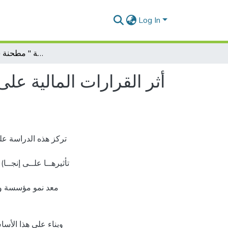
Log In
أثر القرارات المالية على نمو المؤسسة دراسة حالة مؤسسة '' مطحنة سيدي يحي البيض
أثر القرارات المالية 
تركز هذه الدراسة على
تأثيرهــا علــى إنجــا
معد نمو مؤسسة ومر
وبناء على هذا الأ،