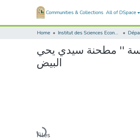
Communities & Collections
All of DSpace
Home
Institut des Sciences Economiques, Commerciales et des Sciences de Gestion
سسة '' مطحنة سيدي يحي
البيض
Loading...
Files