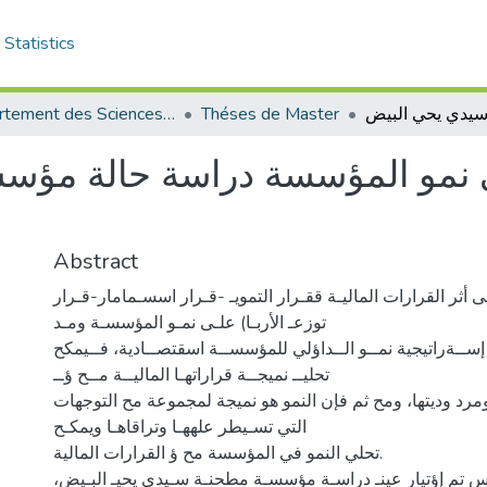
Statistics
Département des Sciences de Gestion
Théses de Master
على نمو المؤسسة دراسة حالة مؤ
Abstract
 أثر القرارات الماليـة ققـرار التمويـ -قـرار اسسـمامار-قـرار
توزعـ الأربـا) علـى نمـو المؤسسـة ومـد
) إســةراتيجية نمــو الــداؤلي للمؤسســة اسقتصــادية، فــيمكح
تحليــ نميجــة قراراتهـا الماليــة مــح ؤــ
د وديتها، ومح ثم فإن النمو هو نميجة لمجموعة مح التوجهات
التي تسـيطر علههـا وتراقاهـا ويمكـح
تحلي النمو في المؤسسة مح ؤ القرارات المالية.
ساس تم إؤتيار عينـ دراسـة مؤسسـة مطحنـة سـيدي يحيـ البـيض