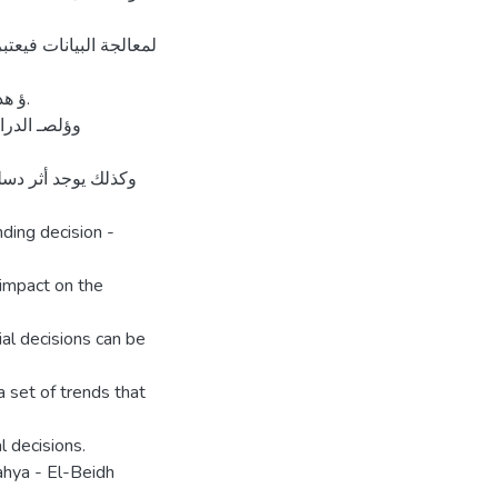
ؤ ه.
وكذلك يوجد أثر دسل
nding decision -
 impact on the
ial decisions can be
a set of trends that
l decisions.
ahya - El-Beidh