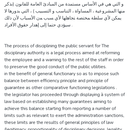
و التي هي في الأساس مستمدة من المبادئ العامة للقانون (نذكر
منها المشروعية ، المساواة ، التناسب و التسبيب ) ، التي بدورها لا
يمكن لأي سلطة ﻤﺨﺘﺼﺔ ﺘﺠﺎﻫﻠﻬﺎ ﻷﻱ ﺴﺒﺏ ﻤﻥ ﺍﻷﺴﺒﺎﺏ لأن ذلك
سيؤدي حتما إلى إهدار حقوق الأفراد .
The process of disciplining the public servant for The
disciplinary authority is a legal process aimed at reforming
the employee and a warning to the rest of the staff in order
to preserve the good conduct of the public utilities.
in the benefit of general functionary so as to impose such
balance between efficiency principle and principle of
guarantee as other comparative functioning legislations .
the legislator has proceeded through displaying à system of
law based on establishing many guarantees aiming to
achieve this balance starting from reporting a number of
limits such as relevant to exert the administration sanctions,
these limits are the results of general principles of law
(legitimacy, proportionality of disciplinary decisions, legality