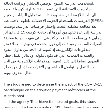
استخدمت الدراسة المنهج الوصفي التحليلي ودراسة الحالة.
استُخدمت الاستبانة، التي تضمنت 20 عبارة، كوسيلة لجمع
البيانات اللازمة للدراسة، وبعد ذلك، تم تحليل البيانات واختبار
الفرضيات باستخدام الحزمة الإحصائية للعلوم الاجتماعية (SPSS).
بعد معالجة مشكلة البحث واختيار فرضيات الدراسة، توصلت
الدراسة إلى عدة نتائج. من أبرزها أن جائحة كوفيد-19 كان لها أثر
إيجابي على معاملات الدفع الإلكتروني، التي شهدت زيادة مقارنة
بالفترات السابقة. يعود ذلك إلى دور الجائحة في توجيه العملاء نحو
المدفوعات الإلكترونية، إذ تُسهم في الحد من تداول النقود
والعملات المعدنية التي قد تكون ملوثة، وبالتالي تقليل خطر
العدوى. إضافةً إلى ذلك، تُسهم المدفوعات الإلكترونية في الحد
من التنقل والتواصل المباشر بين الأفراد، مما يُقلل من خطر
انتقال العدوى بينهم
The study aimed to determine the impact of the COVID-19
pandémique on the adoption payment méthodes at the
Algeria post
and the agency. To achieve the desired goals, this study
wasconducted on a sample of (89) clients from the agency’s