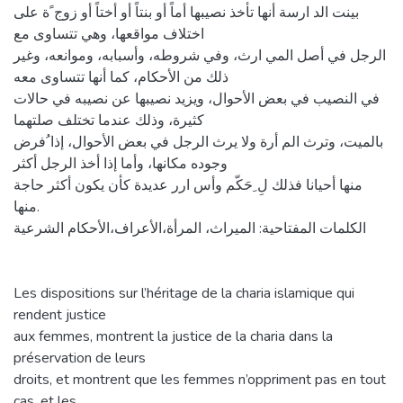
بينت الد ارسة أنها تأخذ نصيبها أماً أو بنتاً أو أختاً أو زوج ًة على
اختلاف مواقعها، وهي تتساوى مع
الرجل في أصل المي ارث، وفي شروطه، وأسبابه، وموانعه، وغير
ذلك من الأحكام، كما أنها تتساوى معه
في النصيب في بعض الأحوال، ويزيد نصيبها عن نصيبه في حالات
كثيرة، وذلك عندما تختلف صلتهما
بالميت، وترث الم أرة ولا يرث الرجل في بعض الأحوال، إذا ُفرض
وجوده مكانها، وأما إذا أخذ الرجل أكثر
منها أحيانا فذلك لِ ِحَكّم وأس ارر عديدة كأن يكون أكثر حاجة
منها.
الكلمات المفتاحية: الميراث، المرأة،الأعراف،الأحكام الشرعية
Les dispositions sur l’héritage de la charia islamique qui
rendent justice
aux femmes, montrent la justice de la charia dans la
préservation de leurs
droits, et montrent que les femmes n’oppriment pas en tout
cas, et les