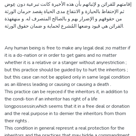
إقامتهم للقرائن و لإثباتهم بأن هذه الأخيرة كانت تبرعية دون عِوض
ثم الإحتفاظ بالحيازة و الانتفاع مدى الحياة بِقصد حرمان الورثة
من حقوقهم و الإضرار بهم و بالصالح المتصرف له. و منهفهذة
القرائن هي قيود وضعها المُشرع لحماية و ضمان حقوق الورثة.
Any human being is free to make any legal deal ;no matter if
it is a do-nation or in order to get gains and no matter
whether it is a relative or a stanger without anyrestriction ;
but this practice should be guided by to hurt the inheritors ;
but this case can not be applied only in same legal condition
as an illlness leading or causing or causing a death .
This practice can be rejeced if the inheritors it, in addition to
the condi-tion if an inheritor has right of a life
longpossessin,which seems that it in a free deal or donation
and the real purpose in to dernier the inheritors from thom
their rights .
This condition in general represnt a real protection for the
inheritors and the practices that may hidde a commandment.