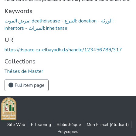
Keywords
مرض الموت: deathdisease - التبرع: donation - الورثة:
inheritors - الميراث: inheitanse
URI
https://dspace.cu-elbayadh.dz/handle/123456789/317
Collections
Théses de Master
Full item page
Site Web
E-learning
Bibliothèque
Mon E-mail (étudiant)
Polycopies