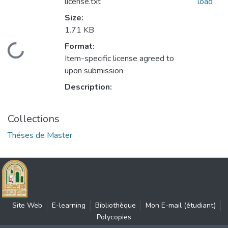
license.txt
load
Size:
1.71 KB
Format:
Loading...
Item-specific license agreed to
upon submission
Description:
Collections
Théses de Master
Site Web
E-learning
Bibliothèque
Mon E-mail (étudiant)
Polycopies