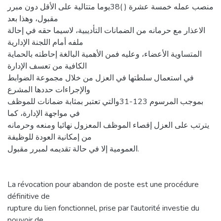
منصب عمله خمسة عشرة ( )38يوما متتالية على الأقل دون مبرر
مقبول، وهذا بعد
الاعذار مع حرمانه من الضمانات التأديبية، لاسيما حقه في إحالة
ملفه أمام اللجنة الإدارية
المتساوية الأعضاء، وعليه فمن الأهمية البالغة إحاطته بالحماية
الكافية من تعسف الإدارة
في استعمال سلطتها في العزل من خلال مجموعة الضوابط
والإجراءات حددها المشرع
بموجب المرسوم 123-31والتي تعتبر بمثابة ضمانات للموظف
في مواجهة الإدارة، كما
يترتب على العزل إقصاء الموظف المعزول نهائيا ومنعه وحرمانه
من إمكانية العودة للوظيفة
العمومية إلا في حالة تقديمه لمبرر مقبول.
La révocation pour abandon de poste est une procédure
définitive de
rupture du lien fonctionnel, prise par l'autorité investie du
pouvoir de